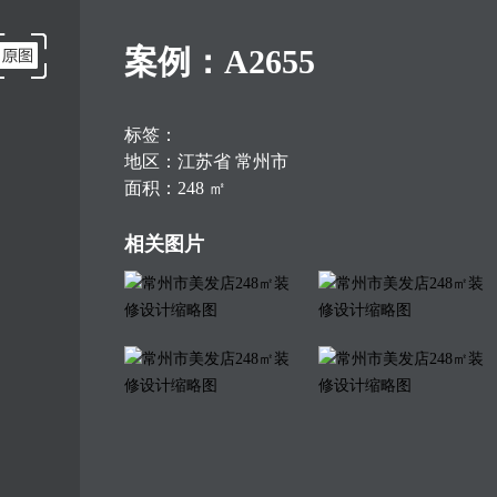
案例：A2655
标签：
地区：江苏省 常州市
面积：248 ㎡
说明：专业美法店设计，美发店的招牌直接反映该店的形象，是门面担当。美发店的装修一般以简单、大方、适用为主，就可以给消费者以赏心悦目、轻松愉快、放松身心的感觉。
相关图片