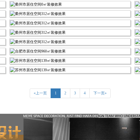
«上一页
1
2
3
4
下一页»