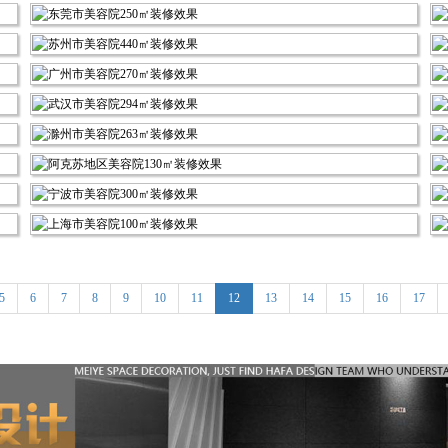
5
6
7
8
9
10
11
12
13
14
15
16
17